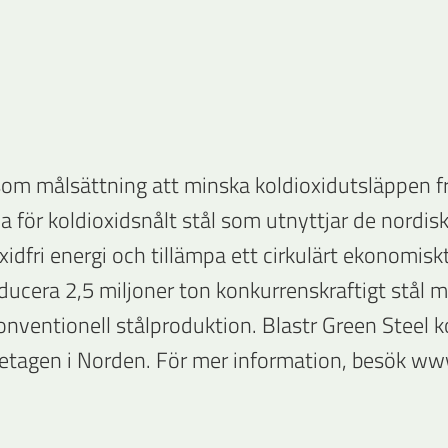
 som målsättning att minska koldioxidutsläppen f
a för koldioxidsnålt stål som utnyttjar de nordis
xidfri energi och tillämpa ett cirkulärt ekonomis
oducera 2,5 miljoner ton konkurrenskraftigt stål
nventionell stålproduktion. Blastr Green Steel k
retagen i Norden. För mer information, besök www