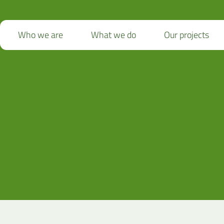
Who we are
What we do
Our projects