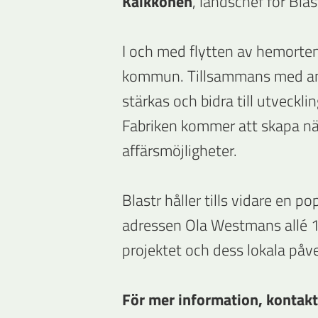
Kaikkonen
, landschef för Blas
I och med flytten av hemorten
kommun. Tillsammans med an
stärkas och bidra till utveckli
Fabriken kommer att skapa näs
affärsmöjligheter.
Blastr håller tills vidare en 
adressen Ola Westmans allé 1,
projektet och dess lokala påv
För mer information, kontakt