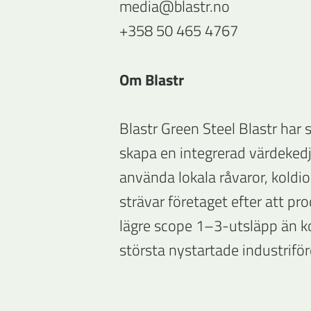
media@blastr.no
+358 50 465 4767
Om Blastr
Blastr Green Steel Blastr har
skapa en integrerad värdekedj
använda lokala råvaror, koldio
strävar företaget efter att pr
lägre scope 1–3-utsläpp än ko
största nystartade industrifö