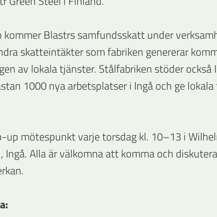
tr Green Steel i Finland.
 kommer Blastrs samfundsskatt under verksamhets
dra skatteintäkter som fabriken genererar ko
ngen av lokala tjänster. Stålfabriken stöder också 
tan 1000 nya arbetsplatser i Ingå och ge lokala 
pop-up mötespunkt varje torsdag kl. 10–13 i Wilhe
 Ingå. Alla är välkomna att komma och diskutera
erkan.
a: