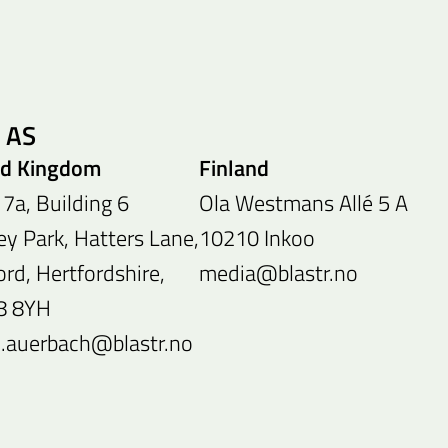
l AS
ed Kingdom
Finland
 7a, Building 6
Ola Westmans Allé 5 A
ey Park, Hatters Lane,
10210 Inkoo
rd, Hertfordshire,
media@blastr.no
8 8YH
h.auerbach@blastr.no