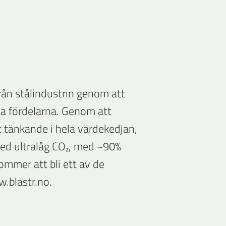
rån stålindustrin genom att
ka fördelarna. Genom att
kt tänkande i hela värdekedjan,
 med ultralåg CO₂, med ~90%
ommer att bli ett av de
.blastr.no.