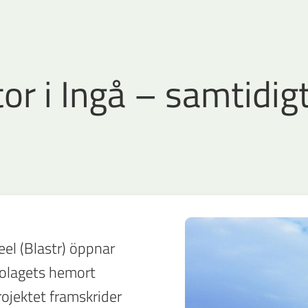
or i Ingå – samtidigt
eel (Blastr) öppnar
 bolagets hemort
projektet framskrider