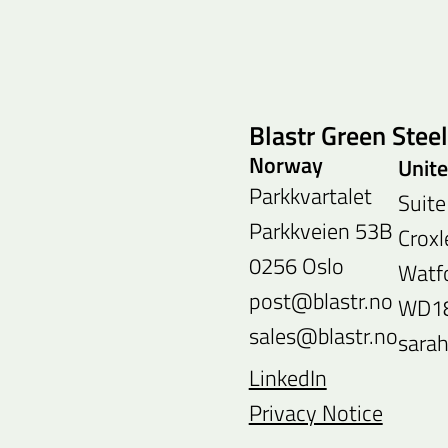
Blastr Green Stee
Norway
Unit
Parkkvartalet
Suite
Parkkveien 53B
Croxl
0256 Oslo
Watfo
post@blastr.no
WD1
sales@blastr.no
sara
LinkedIn
Privacy Notice