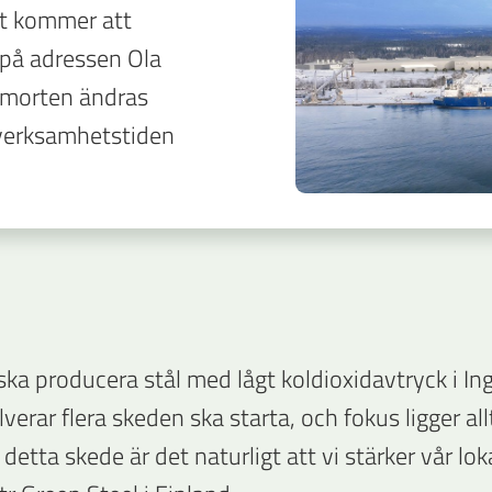
ret kommer att
 på adressen Ola
hemorten ändras
verksamhetstiden
ska producera stål med lågt koldioxidavtryck i In
erar flera skeden ska starta, och fokus ligger al
etta skede är det naturligt att vi stärker vår lok